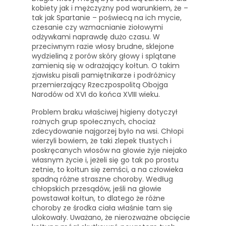
kobiety jak i mężczyzny pod warunkiem, że –
tak jak Spartanie – poświecą na ich mycie,
czesanie czy wzmacnianie ziołowymi
odżywkami naprawdę dużo czasu. W
przeciwnym razie włosy brudne, sklejone
wydzieliną z porów skóry głowy i splątane
zamienią się w odrażający kołtun. O takim
zjawisku pisali pamiętnikarze i podróżnicy
przemierzający Rzeczpospolitą Obojga
Narodów od XVI do końca XVIII wieku.
Problem braku właściwej higieny dotyczył
rożnych grup społecznych, chociaż
zdecydowanie najgorzej było na wsi. Chłopi
wierzyli bowiem, że taki zlepek tłustych i
poskręcanych włosów na głowie żyje niejako
własnym życie i, jeżeli się go tak po prostu
zetnie, to kołtun się zemści, a na człowieka
spadną różne straszne choroby. Według
chłopskich przesądów, jeśli na głowie
powstawał kołtun, to dlatego że różne
choroby ze środka ciała właśnie tam się
ulokowały. Uważano, że nierozważne obcięcie