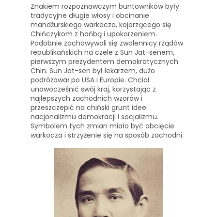
Znakiem rozpoznawczym buntowników były
tradycyjne długie włosy i obcinanie
mandżurskiego warkocza, kojarzącego się
Chińczykom z hańbą i upokorzeniem.
Podobnie zachowywali się zwolennicy rządów
republikańskich na czele z Sun Jat-senem,
pierwszym prezydentem demokratycznych
Chin. Sun Jat-sen był lekarzem, dużo
podróżował po USA i Europie. Chciał
unowocześnić swój kraj, korzystając z
najlepszych zachodnich wzorów i
przeszczepić na chiński grunt idee
nacjonalizmu demokracji i socjalizmu.
Symbolem tych zmian miało być obcięcie
warkocza i strzyżenie się na sposób zachodni.