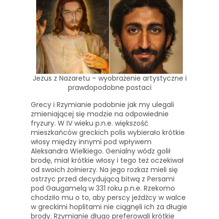
Jezus z Nazaretu – wyobrażenie artystyczne i
prawdopodobne postaci
Grecy i Rzymianie podobnie jak my ulegali
zmieniającej się modzie na odpowiednie
fryzury. W IV wieku p.n.e. większość
mieszkańców greckich polis wybierało krótkie
włosy między innymi pod wpływem
Aleksandra Wielkiego. Genialny wódz golił
brodę, miał krótkie włosy i tego też oczekiwał
od swoich żołnierzy. Na jego rozkaz mieli się
ostrzyc przed decydującą bitwą z Persami
pod Gaugamelą w 331 roku p.n.e. Rzekomo
chodziło mu o to, aby perscy jeźdźcy w walce
w greckimi hoplitami nie ciągnęli ich za długie
brody. Rzymianie długo preferowali krótkie