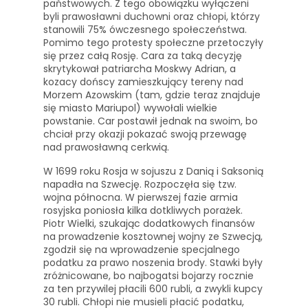
państwowych. Z tego obowiązku wyłączeni
byli prawosławni duchowni oraz chłopi, którzy
stanowili 75% ówczesnego społeczeństwa.
Pomimo tego protesty społeczne przetoczyły
się przez całą Rosję. Cara za taką decyzję
skrytykował patriarcha Moskwy Adrian, a
kozacy dońscy zamieszkujący tereny nad
Morzem Azowskim (tam, gdzie teraz znajduje
się miasto Mariupol) wywołali wielkie
powstanie. Car postawił jednak na swoim, bo
chciał przy okazji pokazać swoją przewagę
nad prawosławną cerkwią.
W 1699 roku Rosja w sojuszu z Danią i Saksonią
napadła na Szwecję. Rozpoczęła się tzw.
wojna północna. W pierwszej fazie armia
rosyjska poniosła kilka dotkliwych porażek.
Piotr Wielki, szukając dodatkowych finansów
na prowadzenie kosztownej wojny ze Szwecją,
zgodził się na wprowadzenie specjalnego
podatku za prawo noszenia brody. Stawki były
zróżnicowane, bo najbogatsi bojarzy rocznie
za ten przywilej płacili 600 rubli, a zwykli kupcy
30 rubli. Chłopi nie musieli płacić podatku,