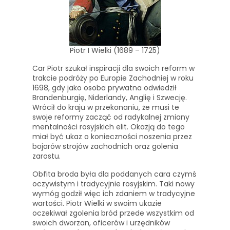
Piotr I Wielki (1689 – 1725)
Car Piotr szukał inspiracji dla swoich reform w
trakcie podróży po Europie Zachodniej w roku
1698, gdy jako osoba prywatna odwiedził
Brandenburgię, Niderlandy, Anglię i Szwecję.
Wrócił do kraju w przekonaniu, że musi te
swoje reformy zacząć od radykalnej zmiany
mentalności rosyjskich elit. Okazją do tego
miał być ukaz o konieczności noszenia przez
bojarów strojów zachodnich oraz golenia
zarostu.
Obfita broda była dla poddanych cara czymś
oczywistym i tradycyjnie rosyjskim. Taki nowy
wymóg godził więc ich zdaniem w tradycyjne
wartości. Piotr Wielki w swoim ukazie
oczekiwał zgolenia bród przede wszystkim od
swoich dworzan, oficerów i urzędników