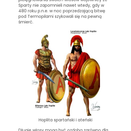
Sparty nie zapomnieli nawet wtedy, gdy w
480 roku p.n.e. w noc poprzedzającą bitwę
pod Termopilami szykowali się na pewną
śmierć.
Hoplita spartański i ateński
Długie włosy mogą być ozdobą zarówno dla