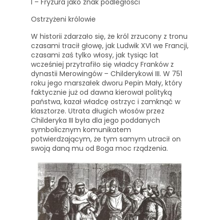
I – Fryzura jako znak podległości
Ostrzyżeni królowie
W historii zdarzało się, że król zrzucony z tronu
czasami tracił głowę, jak Ludwik XVI we Francji,
czasami zaś tylko włosy, jak tysiąc lat
wcześniej przytrafiło się władcy Franków z
dynastii Merowingów – Childerykowi III. W 751
roku jego marszałek dworu Pepin Mały, który
faktycznie już od dawna kierował polityką
państwa, kazał władcę ostrzyc i zamknąć w
klasztorze. Utrata długich włosów przez
Childeryka III była dla jego poddanych
symbolicznym komunikatem
potwierdzającym, że tym samym utracił on
swoją daną mu od Boga moc rządzenia.