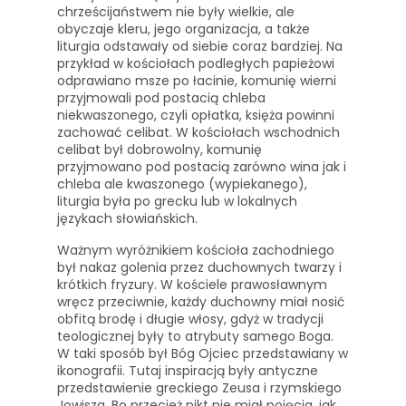
chrześcijaństwem nie były wielkie, ale
obyczaje kleru, jego organizacja, a także
liturgia odstawały od siebie coraz bardziej. Na
przykład w kościołach podległych papieżowi
odprawiano msze po łacinie, komunię wierni
przyjmowali pod postacią chleba
niekwaszonego, czyli opłatka, księża powinni
zachować celibat. W kościołach wschodnich
celibat był dobrowolny, komunię
przyjmowano pod postacią zarówno wina jak i
chleba ale kwaszonego (wypiekanego),
liturgia była po grecku lub w lokalnych
językach słowiańskich.
Ważnym wyróżnikiem kościoła zachodniego
był nakaz golenia przez duchownych twarzy i
krótkich fryzury. W kościele prawosławnym
wręcz przeciwnie, każdy duchowny miał nosić
obfitą brodę i długie włosy, gdyż w tradycji
teologicznej były to atrybuty samego Boga.
W taki sposób był Bóg Ojciec przedstawiany w
ikonografii. Tutaj inspiracją były antyczne
przedstawienie greckiego Zeusa i rzymskiego
Jowisza. Bo przecież nikt nie miał pojęcia, jak