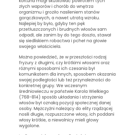
kołtuna mógł skutkować powrotem tych
złych waporów i chorób do wnętrza
organizmu i groziło nasileniem stanów
gorączkowych, a nawet utratą wzroku.
Najlepiej by było, gdyby ten pęk
przetłuszczonych i brudnych włosów sam
odpadł, ale zanim by do tego doszło, stawał
się siedliskiem robactwa i pcheł na głowie
swojego właściciela.
Można powiedzieć, że w przeszłości rodzaj
fryzury z długimi, czy krótkimi włosami oraz
różnymi sposobami ich czesania był
komunikatem dla innych, sposobem okazania
swojej podległości lub też przynależności do
konkretnej grupy. We wczesnym
średniowieczu w państwie Karola Wielkiego
(768-814) sposób układania i strzyżenia
włosów był oznaką pozycji społecznej danej
osoby. Mężczyźni należący do elity rządzącej
nosili długie, rozpuszczone włosy, ich poddani
włosy krótkie, a niewolnicy mieli głowy
wygolone.