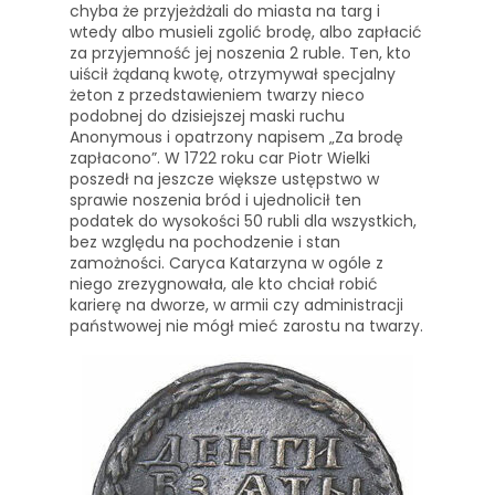
chyba że przyjeżdżali do miasta na targ i
wtedy albo musieli zgolić brodę, albo zapłacić
za przyjemność jej noszenia 2 ruble. Ten, kto
uiścił żądaną kwotę, otrzymywał specjalny
żeton z przedstawieniem twarzy nieco
podobnej do dzisiejszej maski ruchu
Anonymous i opatrzony napisem „Za brodę
zapłacono”. W 1722 roku car Piotr Wielki
poszedł na jeszcze większe ustępstwo w
sprawie noszenia bród i ujednolicił ten
podatek do wysokości 50 rubli dla wszystkich,
bez względu na pochodzenie i stan
zamożności. Caryca Katarzyna w ogóle z
niego zrezygnowała, ale kto chciał robić
karierę na dworze, w armii czy administracji
państwowej nie mógł mieć zarostu na twarzy.