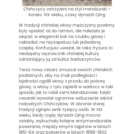
Chińczycy ostrzyżeni na styl mandżurski –
koniec XIX wieku, czasy dynastii Qing
W tradycji chińskiej włosy mężczyzny powinny
były opadać aż do ramion, ale należało je
wiązać w elegancki kok na czubku głowy i
nakładać na nią kapelusz lub jedwabną
czapkę. Konfucjusz uważał, że taka fryzura to
niezbędny wyznacznik chińskiej kultury
odróżniający ją od kultur barbarzyńców.
Teraz nowy cesarz zmuszał swoich chińskich
poddanych, aby na znak podległości i
lojalności ogolili włosy z przodu do połowy
głowy, a włosy z tyłu zapletli w warkocz w taki
sposób, jak to robili sami Mandżurowie. Edykt
cesarski wywołał ogromne wzburzenie wśród
rodowitych Chińczyków. W obronie starej
tradycji zginęło setki tysięcy osób. W XIX
wieku, kiedy rządy dynastii Qing mocno
osłabły, wybuchały kolejne antymandżurskie
powstania, między innymi tajpinów w latach
1851-64 oraz bokserów w latach 1898-1902.