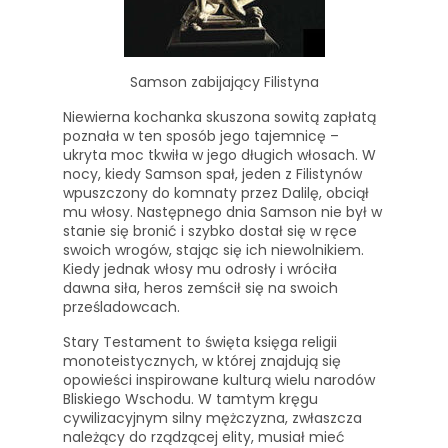
Samson zabijający Filistyna
Niewierna kochanka skuszona sowitą zapłatą
poznała w ten sposób jego tajemnicę –
ukryta moc tkwiła w jego długich włosach. W
nocy, kiedy Samson spał, jeden z Filistynów
wpuszczony do komnaty przez Dalilę, obciął
mu włosy. Następnego dnia Samson nie był w
stanie się bronić i szybko dostał się w ręce
swoich wrogów, stając się ich niewolnikiem.
Kiedy jednak włosy mu odrosły i wróciła
dawna siła, heros zemścił się na swoich
prześladowcach.
Stary Testament to święta księga religii
monoteistycznych, w której znajdują się
opowieści inspirowane kulturą wielu narodów
Bliskiego Wschodu. W tamtym kręgu
cywilizacyjnym silny mężczyzna, zwłaszcza
należący do rządzącej elity, musiał mieć