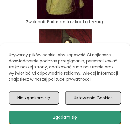
Zwolennik Parlamentu z krótką fryzurą.
Używamy plików cookie, aby zapewnić Ci najlepsze
doświadczenie podczas przeglądania, personalizować
treść naszej strony, analizować ruch na stronie oraz
wyświetlać Ci odpowiednie reklamy. Więcej informacji
znajdziesz w naszej polityce prywatności.
Nie zgadzam się
Ustawienia Cookies
Zgadam się
Król Karol I z długimi włosami. Jego zwolennicy
nosili podobną fryzurę.