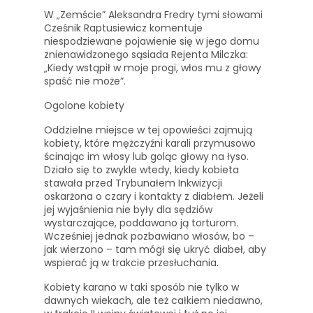
W „Zemście” Aleksandra Fredry tymi słowami
Cześnik Raptusiewicz komentuje
niespodziewane pojawienie się w jego domu
znienawidzonego sąsiada Rejenta Milczka:
„Kiedy wstąpił w moje progi, włos mu z głowy
spaść nie może”.
Ogolone kobiety
Oddzielne miejsce w tej opowieści zajmują
kobiety, które mężczyźni karali przymusowo
ścinając im włosy lub goląc głowy na łyso.
Działo się to zwykle wtedy, kiedy kobieta
stawała przed Trybunałem Inkwizycji
oskarżona o czary i kontakty z diabłem. Jeżeli
jej wyjaśnienia nie były dla sędziów
wystarczające, poddawano ją torturom.
Wcześniej jednak pozbawiano włosów, bo –
jak wierzono – tam mógł się ukryć diabeł, aby
wspierać ją w trakcie przesłuchania.
Kobiety karano w taki sposób nie tylko w
dawnych wiekach, ale też całkiem niedawno,