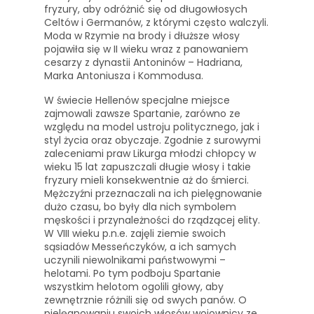
fryzury, aby odróżnić się od długowłosych
Celtów i Germanów, z którymi często walczyli.
Moda w Rzymie na brody i dłuższe włosy
pojawiła się w II wieku wraz z panowaniem
cesarzy z dynastii Antoninów – Hadriana,
Marka Antoniusza i Kommodusa.
W świecie Hellenów specjalne miejsce
zajmowali zawsze Spartanie, zarówno ze
względu na model ustroju politycznego, jak i
styl życia oraz obyczaje. Zgodnie z surowymi
zaleceniami praw Likurga młodzi chłopcy w
wieku 15 lat zapuszczali długie włosy i takie
fryzury mieli konsekwentnie aż do śmierci.
Mężczyźni przeznaczali na ich pielęgnowanie
dużo czasu, bo były dla nich symbolem
męskości i przynależności do rządzącej elity.
W VIII wieku p.n.e. zajęli ziemie swoich
sąsiadów Messeńczyków, a ich samych
uczynili niewolnikami państwowymi –
helotami. Po tym podboju Spartanie
wszystkim helotom ogolili głowy, aby
zewnętrznie różnili się od swych panów. O
pielęgnowaniu swoich włosów wojownicy ze