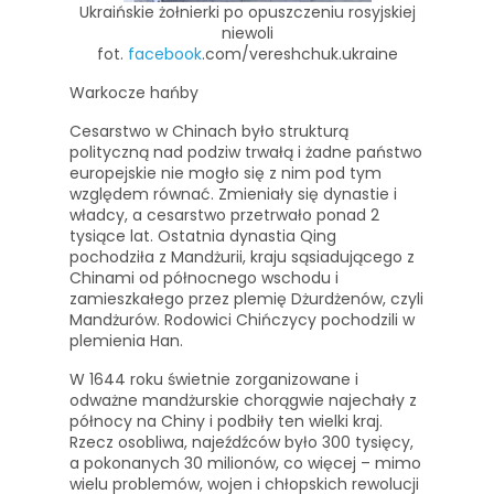
Ukraińskie żołnierki po opuszczeniu rosyjskiej
niewoli
fot.
facebook
.com/vereshchuk.ukraine
Warkocze hańby
Cesarstwo w Chinach było strukturą
polityczną nad podziw trwałą i żadne państwo
europejskie nie mogło się z nim pod tym
względem równać. Zmieniały się dynastie i
władcy, a cesarstwo przetrwało ponad 2
tysiące lat. Ostatnia dynastia Qing
pochodziła z Mandżurii, kraju sąsiadującego z
Chinami od północnego wschodu i
zamieszkałego przez plemię Dżurdżenów, czyli
Mandżurów. Rodowici Chińczycy pochodzili w
plemienia Han.
W 1644 roku świetnie zorganizowane i
odważne mandżurskie chorągwie najechały z
północy na Chiny i podbiły ten wielki kraj.
Rzecz osobliwa, najeźdźców było 300 tysięcy,
a pokonanych 30 milionów, co więcej – mimo
wielu problemów, wojen i chłopskich rewolucji