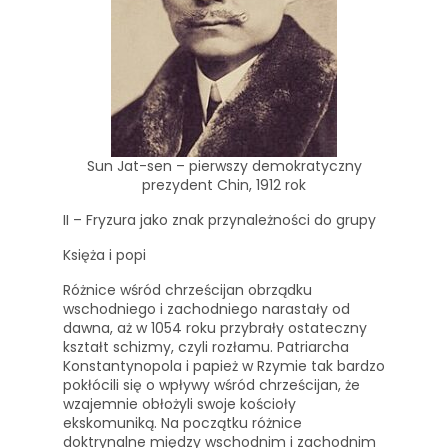
Sun Jat-sen – pierwszy demokratyczny
prezydent Chin, 1912 rok
II – Fryzura jako znak przynależności do grupy
Księża i popi
Różnice wśród chrześcijan obrządku
wschodniego i zachodniego narastały od
dawna, aż w 1054 roku przybrały ostateczny
kształt schizmy, czyli rozłamu. Patriarcha
Konstantynopola i papież w Rzymie tak bardzo
pokłócili się o wpływy wśród chrześcijan, że
wzajemnie obłożyli swoje kościoły
ekskomuniką. Na początku różnice
doktrynalne między wschodnim i zachodnim