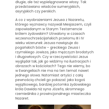
długie, ale też wypielęgnowane włosy. Tak
przedstawiano władców sumeryjskich,
asyryjskich czy perskich.
A co z wyobrażeniami Jezusa z Nazaretu,
którego wyznawcy nazywali Mesjaszem, czyli
zapowiadanym w Starym Testamencie
królem żydowskim? Utrwalony w czasach
wczesnochrześcijańskich przełomu III i IV
wieku wizerunek Jezusa nawiązuje do
pogańskich bóstw – greckiego Zeusa i
rzymskiego Jowisza, jako mężczyzn brodatych
i długowłosych. Czy w rzeczywistości Jezus
wyglądał tak, jak go widzimy na ilustracjach i
obrazach w kościołach? Tego nie wiemy, bo
w Ewangeliach nie ma na ten temat nawet
jednego słowa. Natomiast artyści z całą
pewnością chcieli go pokazać jako kogoś
wyjątkowego, bardziej potomka żydowskiego
króla Dawida niż syna Józefa, skromnego
rzemieślnika z prowincjonalnego miasteczka
Nazaret.