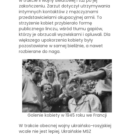
w trakcie II wojny światowej i tuż po jej
zakończeniu. Zarzut dotyczył utrzymywania
intymnych kontaktów z mężczyznami
przedstawicielami okupacyjnej armii. To
strzyżenie kobiet przybierało formę
publicznego linczu, wśród tłumu gapiów,
którzy je obrzucali wyzwiskami i opluwali. Dla
większego upokorzenia kobiety były
pozostawiane w samej bieliźnie, a nawet
rozbierane do naga.
Golenie kobiety w 1945 roku we Francji
W trakcie obecnej wojny ukraińsko-rosyjskiej
wcale nie jest lepiej. Ukraińskie MSZ