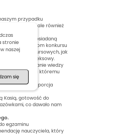
 naszym przypadku
a angielskiego, ale również
cji syna.
odczas
ystematyzować posiadaną
 stronie
ianym uczestnikom konkursu
 w naszej
ania zadań konkursowych, jak
fektywny i kompleksowy.
si w przekazywanie wiedzy
ywującego, dzięki któremu
dzam się
 intensywnej,
yła każdorazowo porcja
ią Kasią, gotowość do
wskazówkami, co dawało nam
ego.
 do egzaminu
endację nauczyciela, który