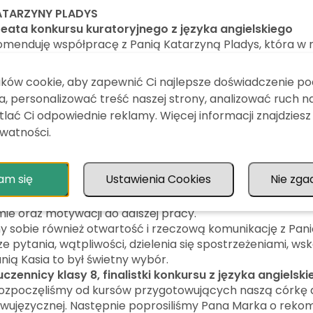
ATARZYNY PLADYS
eata konkursu kuratoryjnego z języka angielskiego
menduję współpracę z Panią Katarzyną Pladys, która w
 Michała tytułu laureata konkursu kuratoryjnego z język
wych, które z pewnością będą bezcenne w dalszej eduka
ków cookie, aby zapewnić Ci najlepsze doświadczenie p
czycielem idealnym – mentorem – pomogła Michałowi us
, personalizować treść naszej strony, analizować ruch na
co ją poszerzyć aby sprostać wysokim wymaganiom staw
lać Ci odpowiednie reklamy. Więcej informacji znajdziesz
otne były również wskazówki dotyczące technik rozwiązyw
ywatności.
sprawiły, że przygotowania do konkursu miały charakter e
nym wrażeniem profesjonalizmu i zaangażowania Pani Ka
indywidualnego podejścia do ucznia – wspierającego, mot
am się
Ustawienia Cookies
Nie zga
 jest osiągnięcie ambitnego celu. Zajęcia choć wymagające
 przebiegały w doskonałej atmosferze, a ich efektem b
ie oraz motywacji do dalszej pracy.
my sobie również otwartość i rzeczową komunikację z Pan
e pytania, wątpliwości, dzielenia się spostrzeżeniami, 
nią Kasia to był świetny wybór.
ennicy klasy 8, finalistki konkursu z języka angielski
ozpoczęliśmy od kursów przygotowujących naszą córkę
ujęzycznej. Następnie poprosiliśmy Pana Marka o rekom