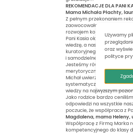
REKOMENDACJE DLA PANI K
Mama Michała Płachty, laur
Z pełnym przekonaniem reko
zaowocowała uzyskaniem przez
rozwojem kompetencji języko
Używamy pli
Pani Kasia okazała się nau
przeglądania
wiedzę, a następnie znaczą
oraz wyświet
kuratoryjnego. Niemniej ist
polityce pr
i samodzielnej nauki, które 
Jesteśmy również pod ogrom
merytorycznej, ale również 
Zgad
Michał uwierzył, że możliwie
systematycznej pracy zawsze
wiedzy na najwyższym poziom
Jako rodzice bardzo ceniliś
odpowiedzi na wszystkie nasz
poczucie, że współpraca z Pa
Magdalena, mama Heleny, ucz
Współpracę z Firmą Marka r
kompetencyjnego do klasy dw