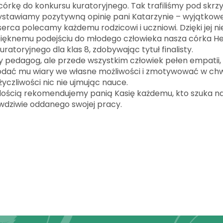
córkę do konkursu kuratoryjnego. Tak trafiliśmy pod skrzy
stawiamy pozytywną opinię pani Katarzynie – wyjątkowej
 serca polecamy każdemu rodzicowi i uczniowi. Dzięki jej
pięknemu podejściu do młodego człowieka nasza córka He
atoryjnego dla klas 8, zdobywając tytuł finalisty.
ny pedagog, ale przede wszystkim człowiek pełen empatii, c
dodać mu wiary we własne możliwości i zmotywować w chw
czliwości nic nie ujmując nauce.
dością rekomendujemy panią Kasię każdemu, kto szuka na
wdziwie oddanego swojej pracy.